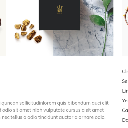
Cli
Se
Li
Ye
liqunean sollicitudinlorem quis bibendum auci elit
d odio sit amet nibh vulputate cursus a sit amet
Ca
ec tellus a odio tincidunt auctor a ornare odio.
Da