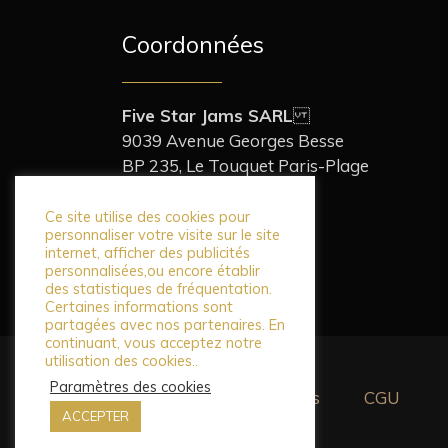
Coordonnées
Five Star Jams SARL
9039 Avenue Georges Besse
BP 235, Le Touquet Paris-Plage
62520 France
+33 (0)3 21 94 90 00
Ce site utilise des cookies pour
personnaliser votre visite sur le site
contact@teatogether.fr
internet, afficher des publicités
personnalisées,ou encore établir
des statistiques de fréquentation.
Certaines informations sont
partagées avec nos partenaires. En
continuant, vous acceptez notre
utilisation des cookies..
Paramètres des cookies
Mentions légales
CGU
ACCEPTER