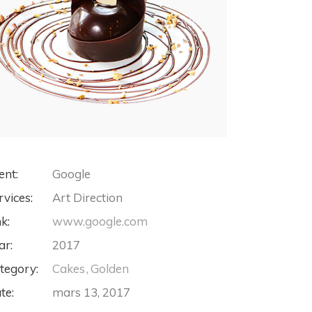
ent:
Google
rvices:
Art Direction
nk:
www.google.com
ar:
2017
tegory:
Cakes
Golden
te:
mars 13, 2017