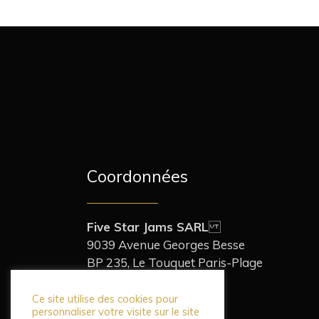
Coordonnées
Five Star Jams SARL
9039 Avenue Georges Besse
BP 235, Le Touquet Paris-Plage
62520 France
+33 (0)3 21 94 90 00
Ce site utilise des cookies pour
personnaliser votre visite sur le site
contact@teatogether.fr