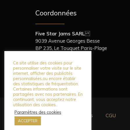
Coordonnées
Five Star Jams SARL
9039 Avenue Georges Besse
BP 235, Le Touquet Paris-Plage
62520 France
+33 (0)3 21 94 90 00
Ce site utilise des cookies pour
personnaliser votre visite sur le site
contact@teatogether.fr
internet, afficher des publicités
personnalisées,ou encore établir
des statistiques de fréquentation.
Certaines informations sont
partagées avec nos partenaires. En
continuant, vous acceptez notre
utilisation des cookies..
Paramètres des cookies
Mentions légales
CGU
ACCEPTER