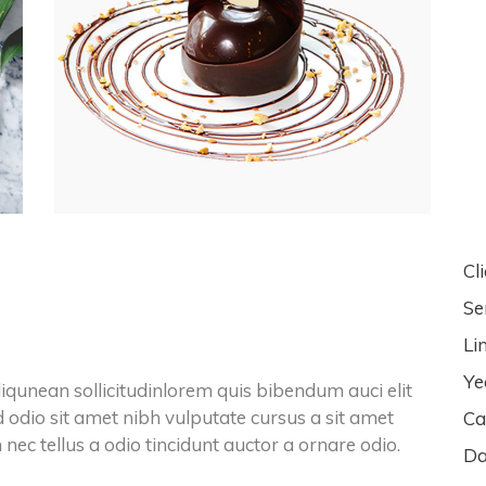
Cli
Se
Li
Ye
liqunean sollicitudinlorem quis bibendum auci elit
d odio sit amet nibh vulputate cursus a sit amet
Ca
ec tellus a odio tincidunt auctor a ornare odio.
Da